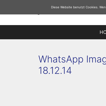
Zum
Diese Website benutzt Cookies. Wenn
Inhalt
springen
H
WhatsApp Imag
18.12.14