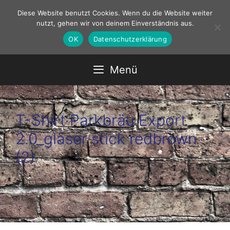
Zum
Diese Website benutzt Cookies. Wenn du die Website weiter
Inhalt
nutzt, gehen wir von deinem Einverständnis aus.
springen
OK
Datenschutzerklärung
Menü
T-Shirt Parkbräu Export
2.0_gläser stick redbrown
(2)