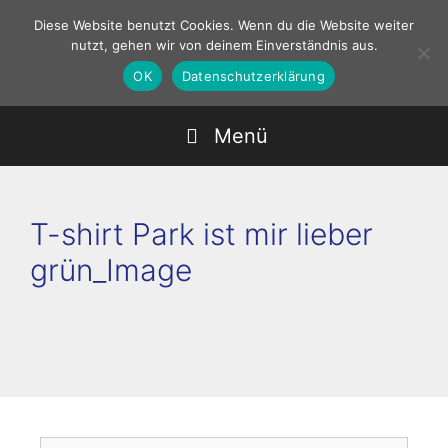
Zum
Diese Website benutzt Cookies. Wenn du die Website weiter
Inhalt
nutzt, gehen wir von deinem Einverständnis aus.
springen
OK
Datenschutzerklärung
Menü
T-shirt Park ist mir lieber
grün_Image
Suchen