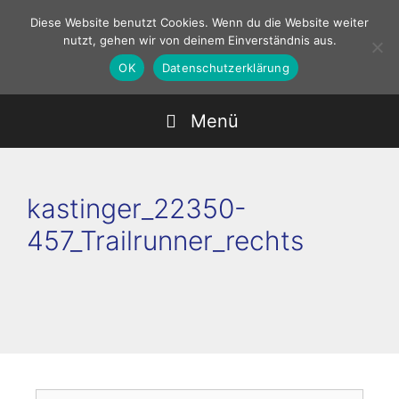
Zum
Diese Website benutzt Cookies. Wenn du die Website weiter
Inhalt
nutzt, gehen wir von deinem Einverständnis aus.
springen
OK
Datenschutzerklärung
Menü
kastinger_22350-
457_Trailrunner_rechts
Suchen