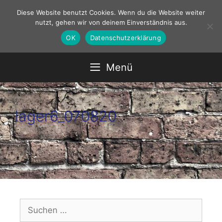
Zum
Diese Website benutzt Cookies. Wenn du die Website weiter
Inhalt
nutzt, gehen wir von deinem Einverständnis aus.
springen
OK
Datenschutzerklärung
Menü
lager6_070820
Suchen
nach: