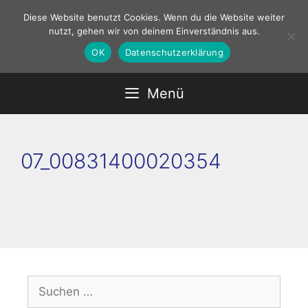
Zum
Diese Website benutzt Cookies. Wenn du die Website weiter
Inhalt
nutzt, gehen wir von deinem Einverständnis aus.
springen
OK
Datenschutzerklärung
Menü
07_00831400020354
Suchen
nach: