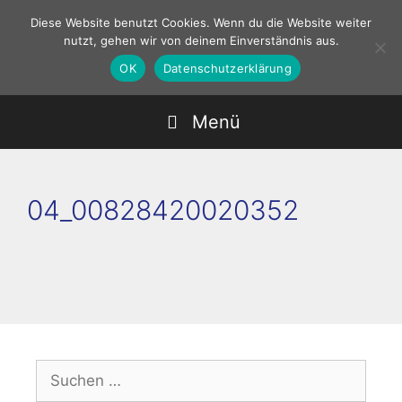
Zum
Diese Website benutzt Cookies. Wenn du die Website weiter
Inhalt
nutzt, gehen wir von deinem Einverständnis aus.
springen
OK
Datenschutzerklärung
Menü
04_00828420020352
Suchen
nach: