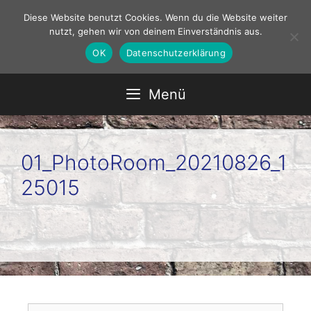
Zum
Diese Website benutzt Cookies. Wenn du die Website weiter
Inhalt
nutzt, gehen wir von deinem Einverständnis aus.
springen
OK
Datenschutzerklärung
Menü
01_PhotoRoom_20210826_1
25015
Suchen